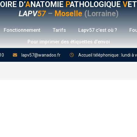
OIRE D’
A
NATOMIE
P
ATHOLOGIQUE
V
ET
LAPV
57
–
Moselle
(Lorraine)
Fonctionnement
Tarifs
Lapv57 c’est où ?
Fou
Pour imprimer des étiquettes d’envoi
10
lapv57@wanadoo.fr
Accueil téléphonique : lundi à