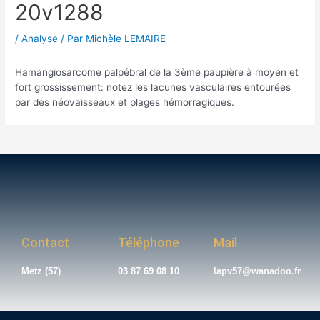
20v1288
/
Analyse
/ Par
Michèle LEMAIRE
Hamangiosarcome palpébral de la 3ème paupière à moyen et
fort grossissement: notez les lacunes vasculaires entourées
par des néovaisseaux et plages hémorragiques.
Contact
Téléphone
Mail
Metz (57)
03 87 69 08 10
lapv57@wanadoo.fr